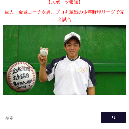
【スポーツ報知】
巨人・金城コーチ次男、プロも輩出の少年野球リーグで完
全試合
検
索: