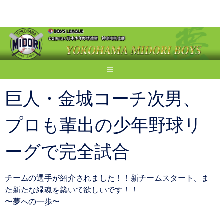
Skip
to
content
巨人・金城コーチ次男、
プロも輩出の少年野球リ
ーグで完全試合
チームの選手が紹介されました！！新チームスタート、ま
た新たな緑魂を築いて欲しいです！！
〜夢への一歩〜