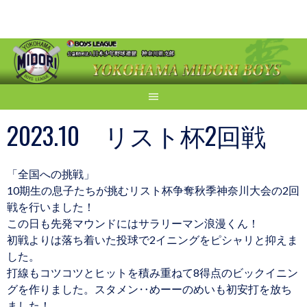
Skip
to
content
2023.10 リスト杯2回戦
「全国への挑戦」
10期生の息子たちが挑むリスト杯争奪秋季神奈川大会の2回
戦を行いました！
この日も先発マウンドにはサラリーマン浪漫くん！
初戦よりは落ち着いた投球で2イニングをピシャリと抑えま
した。
打線もコツコツとヒットを積み重ねて8得点のビックイニン
グを作りました。スタメン‥めーーのめいも初安打を放ち
ました！