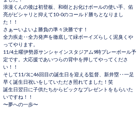
浪漫くんの後は初登板、和樹とお化けボールの使い手、佑
亮がピシャリと抑えて10-0のコールド勝ちとなりまし
た！！
さぁーいよいよ勝負の準々決勝です！
全力疾走‥全力発声を徹底して緑ボーイズらしく泥臭くや
ってやります。
11/4土曜伊勢原サンシャインスタジアム9時プレーボール予
定です。大応援であいつらの背中を押してやってくださ
い！！
そして11/3に46回目の誕生日を迎える監督、新井塁‥一足
早く誕生日祝いをしていただき照れてました！笑
誕生日翌日に子供たちからビックなプレゼントをもらいた
いですね！！
〜夢への一歩〜