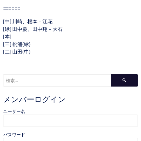
======
[中] 川崎、根本－江花
[緑] 田中慶、田中翔－大石
[本]
[三] 松浦(緑)
[二] 山田(中)
検
索:
メンバーログイン
ユーザー名
パスワード