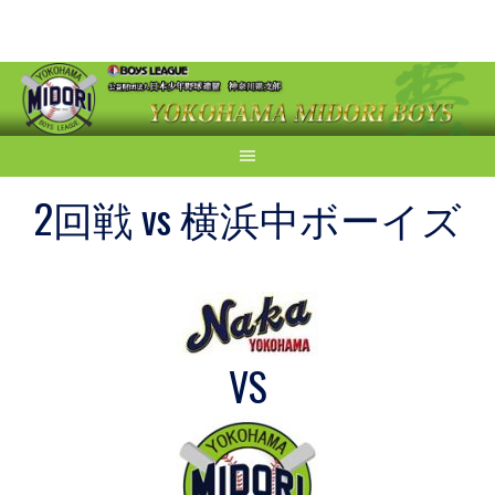
Skip
to
content
2回戦 vs 横浜中ボーイズ
VS