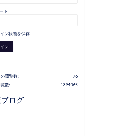
ード
イン状態を保存
の閲覧数:
76
覧数:
1394065
表ブログ