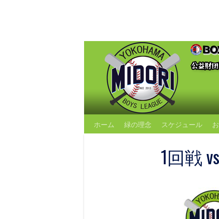
Skip
to
content
ホーム
緑の理念
スケジュール
お
1回戦 