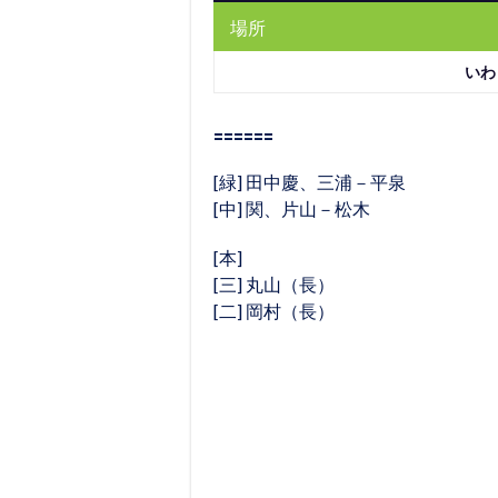
場所
いわ
======
[緑] 田中慶、三浦－平泉
[中] 関、片山－松木
[本]
[三] 丸山（長）
[二] 岡村（長）