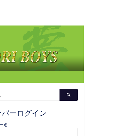
検
索:
ンバーログイン
ー名