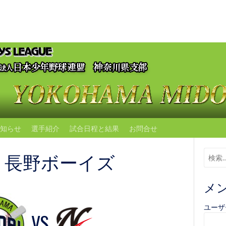
知らせ
選手紹介
試合日程と結果
お問合せ
vs 長野ボーイズ
メ
ユーザ
VS