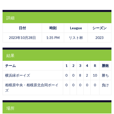
詳細
日付
時刻
League
シーズン
2023年10月28日
1:35 PM
リスト杯
2023
結果
チーム
1
2
3
4
R
勝敗
横浜緑ボーイズ
0
0
8
2
10
勝ち
相模原中央・相模原北合同ボーイ
0
0
0
0
0
負け
ズ
場所