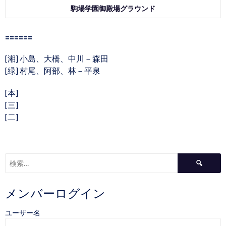
駒場学園御殿場グラウンド
======
[湘] 小島、大橋、中川－森田
[緑] 村尾、阿部、林－平泉
[本]
[三]
[二]
検
索:
メンバーログイン
ユーザー名