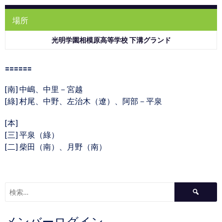
場所
光明学園相模原高等学校 下溝グランド
======
[南] 中嶋、中里－宮越
[綠] 村尾、中野、左治木（遼）、阿部－平泉
[本]
[三] 平泉（綠）
[二] 柴田（南）、月野（南）
検
索:
メンバーログイン