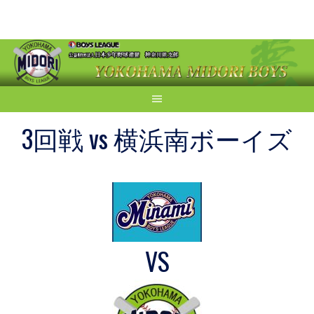
Skip
to
content
3回戦 vs 横浜南ボーイズ
VS