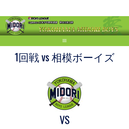
Skip
to
content
1回戦 vs 相模ボーイズ
VS