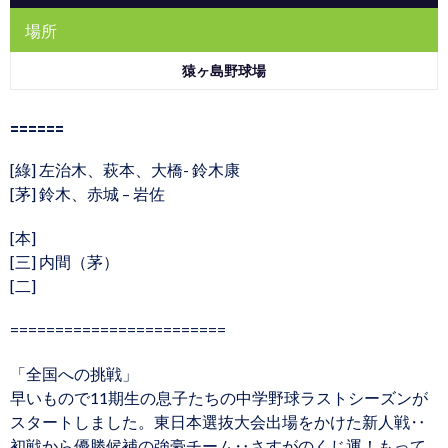
場所
猿ヶ島野球場
======
[綠] 左治木、萩本、大橋- 鈴木康
[茅] 鈴木、赤城 – 岩佐
[本]
[三] 内間（茅）
[二]
========================
「全国への挑戦」
早いもので11期生の息子たちの中学野球ラストシーズンが
スタートしました。東日本選抜大会出場をかけた新人戦‥
初戦から優勝候補の強豪チーム‥さすがのくじ運！もって