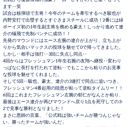
ます‥笑
試合は核弾頭で主将！今年のチームを牽引するべき駿也が
内野安打で出塁するとすぐさまスチールに成功！2番には緑
ボーイズ初の1年生副主将を務める豪太！しっかり進めて遼
介の犠飛で先制パンチに成功！！
先発のマウンドにはエース左腕の遼介が上がり、立ち上が
りから気合いマックスの投球を魅せて0で帰ってきました。
しかし‥相手は強打‥3回に失点し同点‥
4回からはフレッシュマン1年生右腕の友翔へ継投‥変わり
っぱなに長打を打たれて逆転‥でもここから粘りのお見事
な投球を魅せてくれました。
そして5回‥駿也、豪太、遼介の3連打で同点に追いつき、
フレッシュマン4番起用の陸恩が粘って逆転タイムリー！！
6回はこれまたフレッシュマン左腕の郁仁がなんとか粘り、
最後はエース遼介が再びマウンドへ戻り1点を死守しての3-
2で見事な勝利となりました！
まさに恩師の言葉、「公式戦は強いチームが勝つんじゃな
い、勝ったチームが強いんだ」