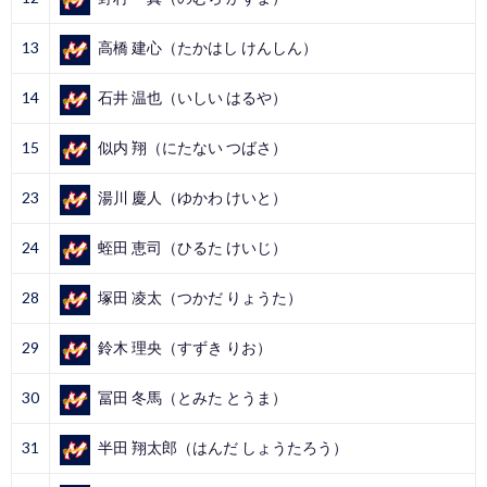
13
高橋 建心（たかはし けんしん）
14
石井 温也（いしい はるや）
15
似内 翔（にたない つばさ）
23
湯川 慶人（ゆかわ けいと）
24
蛭田 恵司（ひるた けいじ）
28
塚田 凌太（つかだ りょうた）
29
鈴木 理央（すずき りお）
30
冨田 冬馬（とみた とうま）
31
半田 翔太郎（はんだ しょうたろう）