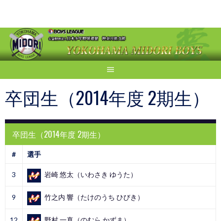
Skip
to
content
卒団生（2014年度 2期生）
卒団生（2014年度 2期生）
#
選手
3
岩崎 悠太（いわさき ゆうた）
9
竹之内 響（たけのうち ひびき）
12
野村 一真（のむら かずま）