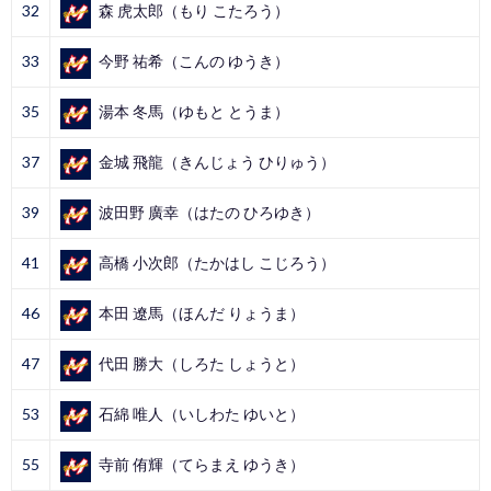
32
森 虎太郎（もり こたろう）
33
今野 祐希（こんの ゆうき）
35
湯本 冬馬（ゆもと とうま）
37
金城 飛龍（きんじょう ひりゅう）
39
波田野 廣幸（はたの ひろゆき）
41
高橋 小次郎（たかはし こじろう）
46
本田 遼馬（ほんだ りょうま）
47
代田 勝大（しろた しょうと）
53
石綿 唯人（いしわた ゆいと）
55
寺前 侑輝（てらまえ ゆうき）