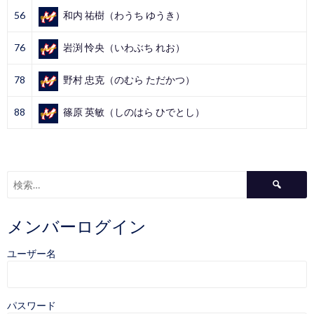
56
和内 祐樹（わうち ゆうき）
76
岩渕 怜央（いわぶち れお）
78
野村 忠克（のむら ただかつ）
88
篠原 英敏（しのはら ひでとし）
検
索:
メンバーログイン
ユーザー名
パスワード