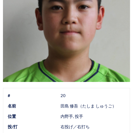
#
20
名前
田島 修吾（たしま しゅうご）
位置
内野手, 投手
投/打
右投げ／右打ち