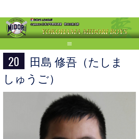
Skip
to
content
20
田島 修吾（たしま
しゅうご）