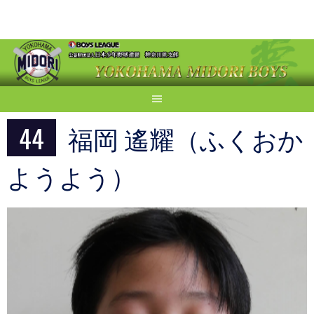
Skip
to
content
44
福岡 遙耀（ふくおか
ようよう）