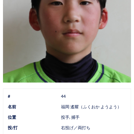
#
44
名前
福岡 遙耀（ふくおか ようよう）
位置
投手, 捕手
投/打
右投げ／両打ち