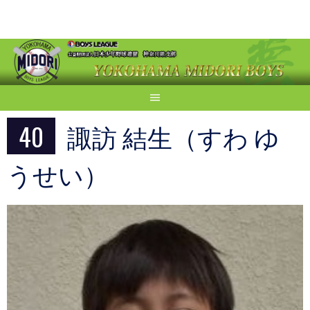
Skip
to
content
40
諏訪 結生（すわ ゆ
うせい）