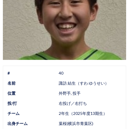
#
40
名前
諏訪 結生（すわ ゆうせい）
位置
外野手, 投手
投/打
右投げ／右打ち
チーム
2年生（2025年度13期生）
出身チーム
葉桜(横浜市青葉区)