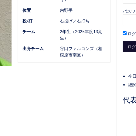
位置
内野手
パスワ
投/打
右投げ／右打ち
チーム
2年生（2025年度13期
ログ
生）
出身チーム
谷口ファルコンズ（相
模原市南区）
今日
総閲
代