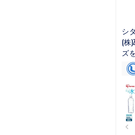
シ
(株
ズ