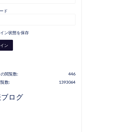
ード
イン状態を保存
の閲覧数:
446
覧数:
1393064
表ブログ