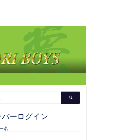
検
索:
ンバーログイン
ー名