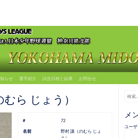
知らせ
選手紹介
試合日程と結果
お問合せ
のむら じょう）
メ
#
72
ユーザ
名前
野村 讓（のむら じょ
う）