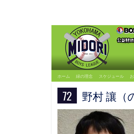
Skip
to
content
ホーム
緑の理念
スケジュール
お
72
野村 讓（