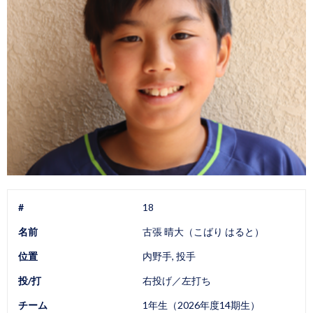
#
18
名前
古張 晴大（こばり はると）
位置
内野手, 投手
投/打
右投げ／左打ち
チーム
1年生（2026年度14期生）