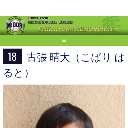
Skip
to
content
18
古張 晴大（こばり は
ると）