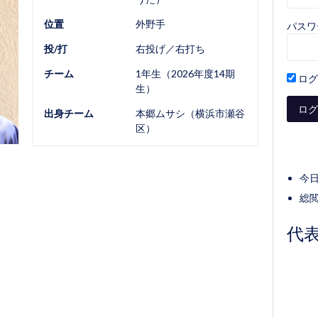
位置
外野手
パスワ
投/打
右投げ／右打ち
チーム
1年生（2026年度14期
ログ
生）
出身チーム
本郷ムサシ（横浜市瀬谷
区）
今日
総閲
代