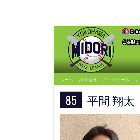
Skip
to
content
ホーム
緑の理念
スケジュール
お
85
平間 翔太