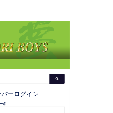
検
索:
ンバーログイン
ー名