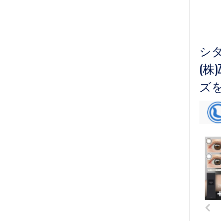
シ
(株
ズ