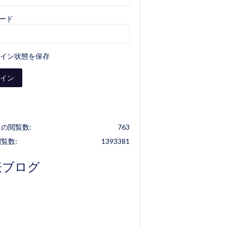
ード
イン状態を保存
の閲覧数:
763
覧数:
1393381
表ブログ