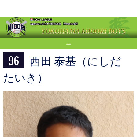
Skip
to
content
96
西田 泰基（にしだ
たいき）