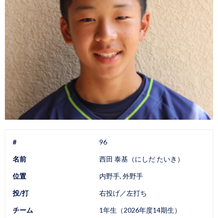
#
96
名前
西田 泰基（にしだ たいき）
位置
内野手, 外野手
投/打
右投げ／左打ち
チーム
1年生（2026年度14期生）